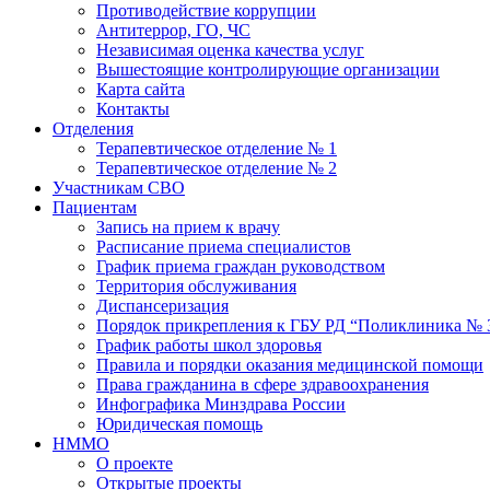
Противодействие коррупции
Антитеррор, ГО, ЧС
Независимая оценка качества услуг
Вышестоящие контролирующие организации
Карта сайта
Контакты
Отделения
Терапевтическое отделение № 1
Терапевтическое отделение № 2
Участникам СВО
Пациентам
Запись на прием к врачу
Расписание приема специалистов
График приема граждан руководством
Территория обслуживания
Диспансеризация
Порядок прикрепления к ГБУ РД “Поликлиника № 
График работы школ здоровья
Правила и порядки оказания медицинской помощи
Права гражданина в сфере здравоохранения
Инфографика Минздрава России
Юридическая помощь
НММО
О проекте
Открытые проекты