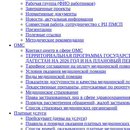
Рабочая группа (ФИО работников)
Завершенные проекты
Нормативные документы
Новости, актуальная информация
Совместная работа, сотрудничество с РЦ ПМСП
Презентации
Полезные ссылки
Методические рекомендации
ОМС
Контакт-центр в сфере ОМС
ТЕРРИТОРИАЛЬНАЯ ПРОГРАММА ГОСУДАРС
ДАГЕСТАН НА 2026 ГОД И НА ПЛАНОВЫЙ ПЕРИ
Тарифное соглашение на оплату медицинской помо
Условия оказания медицинской помощи
Виды медицинской помощи
Показатели доступности и качества медицинской 
Лекарственные препараты, отпускаемые по рецепту
Медицинское страхование
Права застрахованных лиц в сфере здравоохранени
Порядок рассмотрения обращений, жалоб застрахо
Список страховых медицинских организаций
Платные услуги
Прейскурант (цены на услуги)
Правила и порядки оказания платных медицинских
Список врачей, оказывающих платные медицински