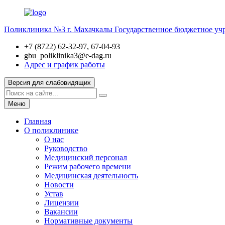
Поликлиника №3 г. Махачкалы
Государственное бюджетное уч
+7 (8722) 62-32-97, 67-04-93
gbu_poliklinika3@e-dag.ru
Адрес и график работы
Версия для слабовидящих
Меню
Главная
О поликлинике
О нас
Руководство
Медицинский персонал
Режим рабочего времени
Медицинская деятельность
Новости
Устав
Лицензии
Вакансии
Нормативные документы